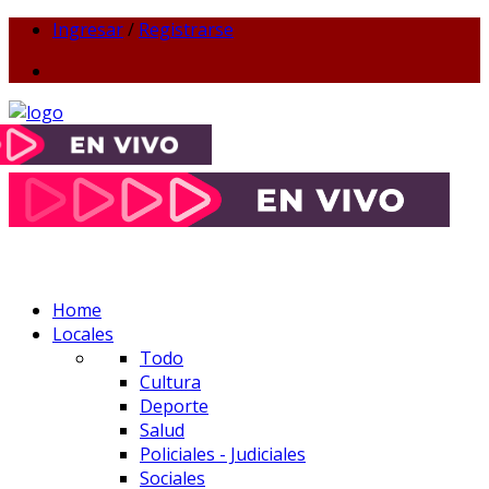
Ingresar
/
Registrarse
Home
Locales
Todo
Cultura
Deporte
Salud
Policiales - Judiciales
Sociales