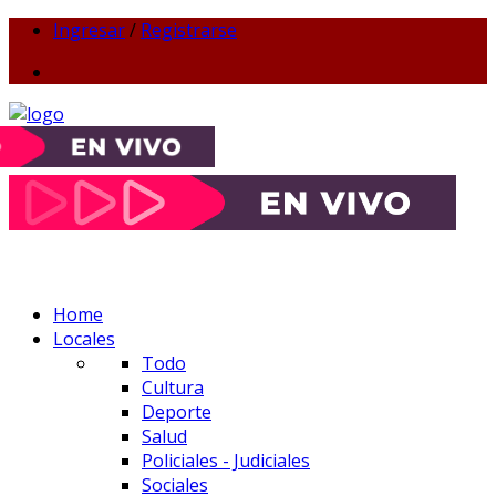
Ingresar
/
Registrarse
Home
Locales
Todo
Cultura
Deporte
Salud
Policiales - Judiciales
Sociales