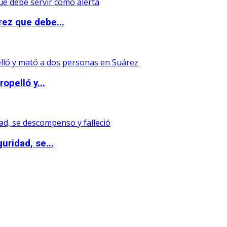
rez que debe...
opelló y...
uridad, se...