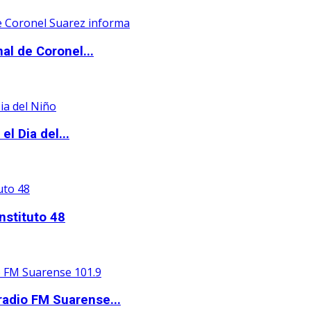
al de Coronel...
l Dia del...
nstituto 48
adio FM Suarense...