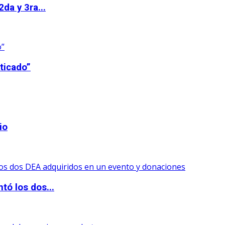
da y 3ra...
ticado”
io
tó los dos...