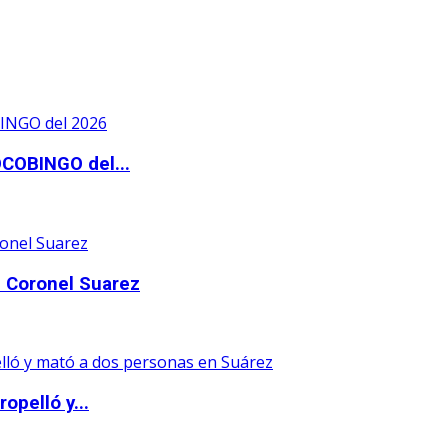
OCOBINGO del...
 Coronel Suarez
opelló y...