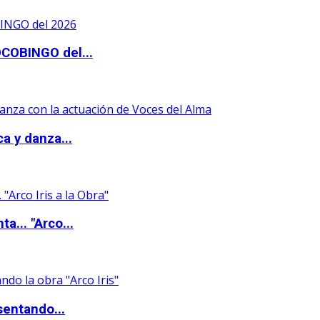
OCOBINGO del...
a y danza...
a... "Arco...
sentando...