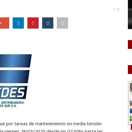
0
e
que por tareas de mantenimiento en media tensión
 día viernes 28/03/2025 desde las 07:30hs hasta las