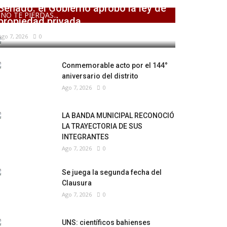
Senado: el Gobierno aprobó la ley de
NO TE PIERDAS...
propiedad privada,...
Ago 7, 2026
0
Conmemorable acto por el 144°
aniversario del distrito
Ago 7, 2026
0
LA BANDA MUNICIPAL RECONOCIÓ
LA TRAYECTORIA DE SUS
INTEGRANTES
Ago 7, 2026
0
Se juega la segunda fecha del
Clausura
Ago 7, 2026
0
UNS: científicos bahienses