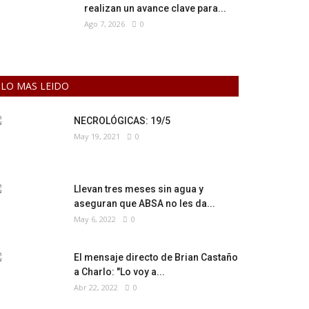
realizan un avance clave para...
Ago 7, 2026
0
LO MAS LEIDO
NECROLÓGICAS: 19/5
May 19, 2021
0
Llevan tres meses sin agua y
aseguran que ABSA no les da...
May 6, 2022
0
El mensaje directo de Brian Castaño
a Charlo: "Lo voy a...
Abr 22, 2022
0