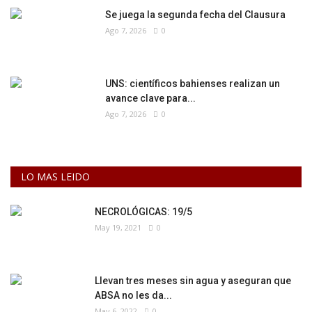
Se juega la segunda fecha del Clausura
Ago 7, 2026
0
UNS: científicos bahienses realizan un
avance clave para...
Ago 7, 2026
0
LO MAS LEIDO
NECROLÓGICAS: 19/5
May 19, 2021
0
Llevan tres meses sin agua y aseguran que
ABSA no les da...
May 6, 2022
0