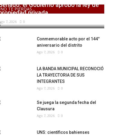
Senado: el Gobierno aprobó la ley de
NO TE PIERDAS...
propiedad privada,...
Ago 7, 2026
0
Conmemorable acto por el 144°
aniversario del distrito
Ago 7, 2026
0
LA BANDA MUNICIPAL RECONOCIÓ
LA TRAYECTORIA DE SUS
INTEGRANTES
Ago 7, 2026
0
Se juega la segunda fecha del
Clausura
Ago 7, 2026
0
UNS: científicos bahienses