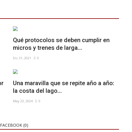
a
Qué protocolos se deben cumplir en
micros y trenes de larga...
Dic 31, 2021
0
or
Una maravilla que se repite año a año:
la costa del lago...
May 23, 2024
0
FACEBOOK (
0
)