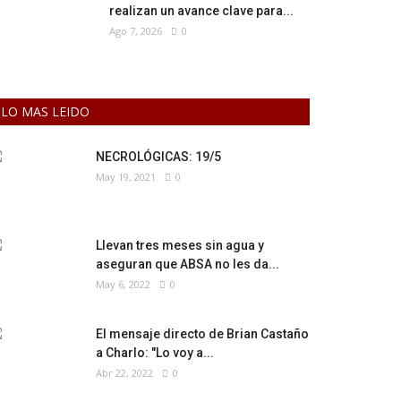
realizan un avance clave para...
Ago 7, 2026
0
LO MAS LEIDO
NECROLÓGICAS: 19/5
May 19, 2021
0
Llevan tres meses sin agua y
aseguran que ABSA no les da...
May 6, 2022
0
El mensaje directo de Brian Castaño
a Charlo: "Lo voy a...
Abr 22, 2022
0