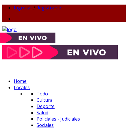
Ingresar
/
Registrarse
Home
Locales
Todo
Cultura
Deporte
Salud
Policiales - Judiciales
Sociales