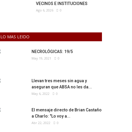
VECINOS E INSTITUCIONES
Ago 6, 2026
0
LO MAS LEIDO
NECROLÓGICAS: 19/5
May 19, 2021
0
Llevan tres meses sin agua y
aseguran que ABSA no les da...
May 6, 2022
0
El mensaje directo de Brian Castaño
a Charlo: "Lo voy a...
Abr 22, 2022
0