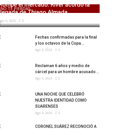
Rompe el mercado: River acordó la
NO TE PIERDAS...
llegada de Thiago Almada
Ago 6, 2026
0
Fechas confirmadas para la final
y los octavos de la Copa...
Ago 6, 2026
0
Reclaman 6 años y medio de
cárcel para un hombre acusado...
Ago 6, 2026
0
UNA NOCHE QUE CELEBRÓ
NUESTRA IDENTIDAD COMO
SUARENSES
Ago 6, 2026
0
CORONEL SUÁREZ RECONOCIÓ A