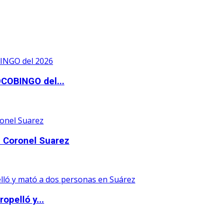
OCOBINGO del...
 Coronel Suarez
opelló y...