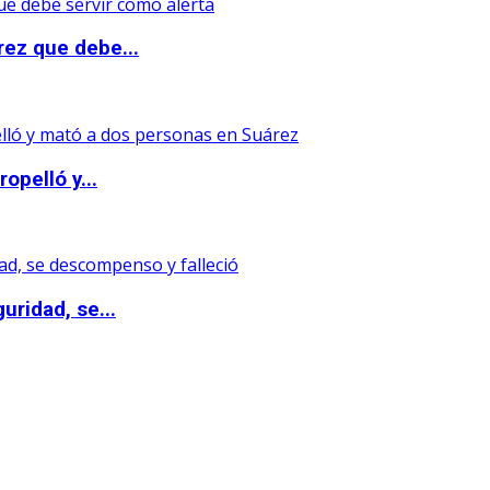
rez que debe...
opelló y...
uridad, se...