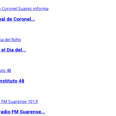
al de Coronel...
l Dia del...
nstituto 48
adio FM Suarense...