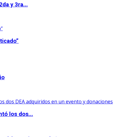
da y 3ra...
ticado”
io
tó los dos...