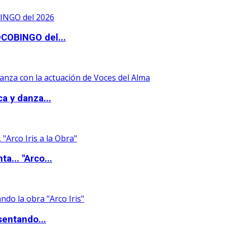
OCOBINGO del...
a y danza...
a... "Arco...
sentando...