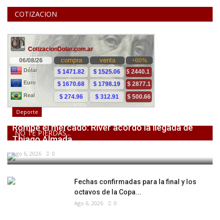
COTIZACION
Deporte
Rompe el mercado: River acordó la llegada de
NO TE PIERDAS...
Thiago Almada
Ago 6, 2026
0
Fechas confirmadas para la final y los
octavos de la Copa...
Ago 6, 2026
0