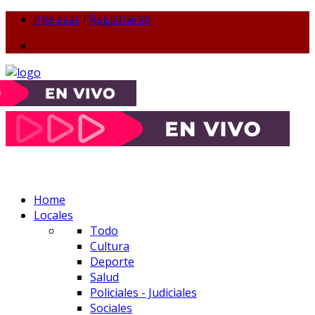
Ingresar
/
Registrarse
Home
Locales
Todo
Cultura
Deporte
Salud
Policiales - Judiciales
Sociales