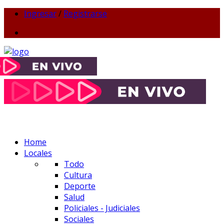
Ingresar
/
Registrarse
Home
Locales
Todo
Cultura
Deporte
Salud
Policiales - Judiciales
Sociales