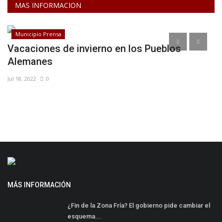
MAS INFORMACION
Municipio Prensa
Vacaciones de invierno en los Pueblos
S
Alemanes
T
Jul 18, 2022
0
No
MÁS INFORMACIÓN
¿Fin de la Zona Fría? El gobierno pide cambiar el
esquema...