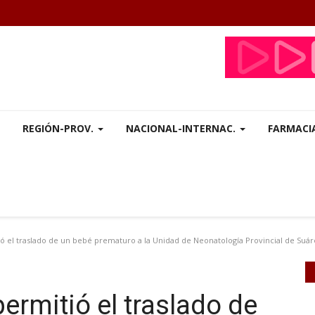
REGIÓN-PROV.
NACIONAL-INTERNAC.
FARMACI
ió el traslado de un bebé prematuro a la Unidad de Neonatología Provincial de Suár
permitió el traslado de