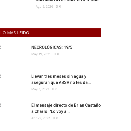
Ago 5, 2026
0
LO MAS LEIDO
NECROLÓGICAS: 19/5
May 19, 2021
0
Llevan tres meses sin agua y
aseguran que ABSA no les da...
May 6, 2022
0
El mensaje directo de Brian Castaño
a Charlo: "Lo voy a...
Abr 22, 2022
0