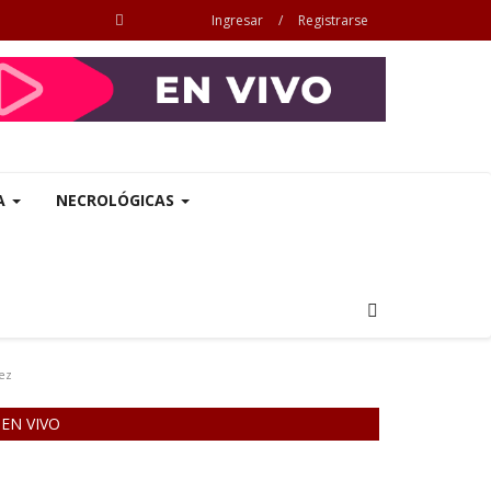
Ingresar
/
Registrarse
A
NECROLÓGICAS
ez
EN VIVO