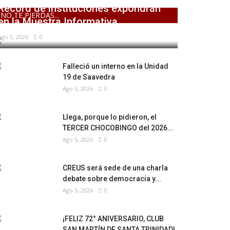
Récord de instituciones expondrán
NO TE PIERDAS...
en la Muestra Informativa...
Ago 5, 2026
0
Falleció un interno en la Unidad
19 de Saavedra
Ago 5, 2026
0
Llega, porque lo pidieron, el
TERCER CHOCOBINGO del 2026...
Ago 5, 2026
0
CREUS será sede de una charla
debate sobre democracia y...
Ago 5, 2026
0
¡FELIZ 72° ANIVERSARIO, CLUB
SAN MARTÍN DE SANTA TRINIDAD!