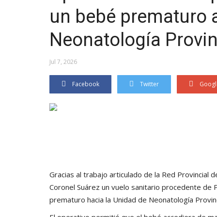
un bebé prematuro a
Neonatología Provin
Jul 7, 2026
Facebook
Twitter
Googl
Gracias al trabajo articulado de la Red Provincial
Coronel Suárez un vuelo sanitario procedente de Pe
prematuro hacia la Unidad de Neonatología Provinc
El operativo permitió que el bebé accediera de ma