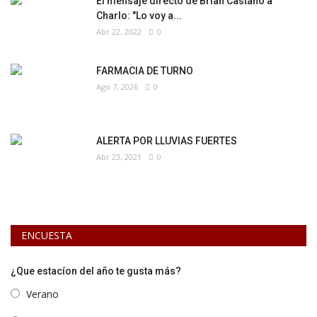
El mensaje directo de Brian Castaño a
Charlo: "Lo voy a...
Abr 22, 2022
0
FARMACIA DE TURNO
Ago 7, 2026
0
ALERTA POR LLUVIAS FUERTES
Abr 23, 2021
0
ENCUESTA
¿Que estacíon del año te gusta más?
Verano