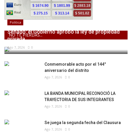
Politica
Senado: el Gobierno aprobó la ley de propiedad
NO TE PIERDAS...
privada,...
Ago 7, 2026
0
Conmemorable acto por el 144°
aniversario del distrito
Ago 7, 2026
0
LA BANDA MUNICIPAL RECONOCIÓ LA
TRAYECTORIA DE SUS INTEGRANTES
Ago 7, 2026
0
Se juega la segunda fecha del Clausura
Ago 7, 2026
0