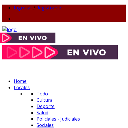
Ingresar
/
Registrarse
Home
Locales
Todo
Cultura
Deporte
Salud
Policiales - Judiciales
Sociales