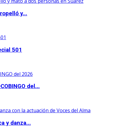
opelló y...
ecial 501
OCOBINGO del...
a y danza...