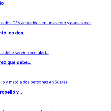
io
tó los dos...
rez que debe...
opelló y...