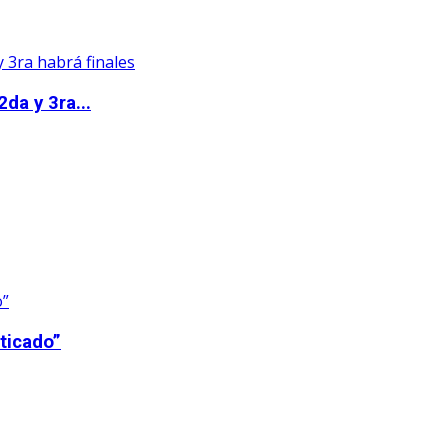
da y 3ra...
ticado”