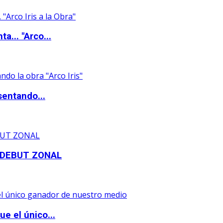
a... "Arco...
sentando...
 DEBUT ZONAL
e el único...