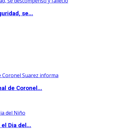
uridad, se...
al de Coronel...
l Dia del...