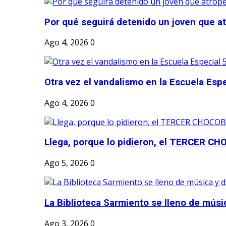
Por qué seguirá detenido un joven que atr
Ago 4, 2026
0
Otra vez el vandalismo en la Escuela Esp
Ago 4, 2026
0
Llega, porque lo pidieron, el TERCER CH
Ago 5, 2026
0
La Biblioteca Sarmiento se lleno de músic
Ago 3, 2026
0