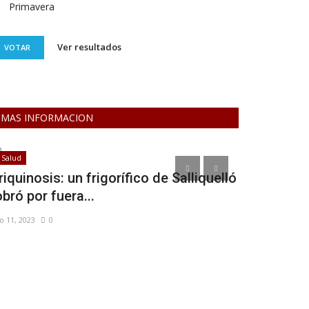
Primavera
Ver resultados
VOTAR
MAS INFORMACION
Salud
Educación
riquinosis: un frigorífico de Salliquelló
Mejoras en
obró por fuera...
las residenc
o 11, 2023
0
May 26, 2022
0