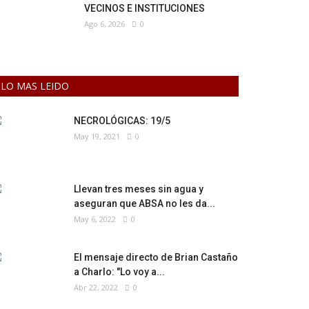
VECINOS E INSTITUCIONES
Ago 6, 2026
0
LO MAS LEIDO
NECROLÓGICAS: 19/5
May 19, 2021
0
Llevan tres meses sin agua y
aseguran que ABSA no les da...
May 6, 2022
0
El mensaje directo de Brian Castaño
a Charlo: "Lo voy a...
Abr 22, 2022
0