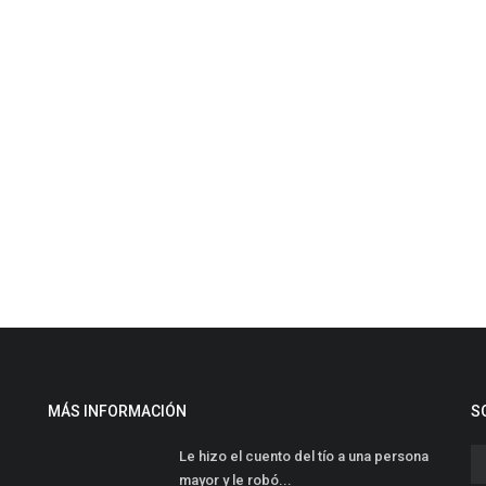
MÁS INFORMACIÓN
S
Le hizo el cuento del tío a una persona
mayor y le robó...