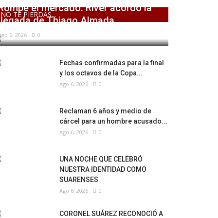
Rompe el mercado: River acordó la
NO TE PIERDAS...
llegada de Thiago Almada
Ago 6, 2026
0
Fechas confirmadas para la final
y los octavos de la Copa...
Ago 6, 2026
0
Reclaman 6 años y medio de
cárcel para un hombre acusado...
Ago 6, 2026
0
UNA NOCHE QUE CELEBRÓ
NUESTRA IDENTIDAD COMO
SUARENSES
Ago 6, 2026
0
CORONEL SUÁREZ RECONOCIÓ A