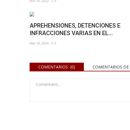
Nov 10, 2022
0
APREHENSIONES, DETENCIONES E
INFRACCIONES VARIAS EN EL...
Mar 26, 2026
0
COMENTARIOS (0)
COMENTARIOS DE 
Policiales y Judiciales
ncontraron 10
Huanguelén: mataron a un chata
s...
detuvieron a un sospechoso
Mar 12, 2024
0
4 desde el inicio de la