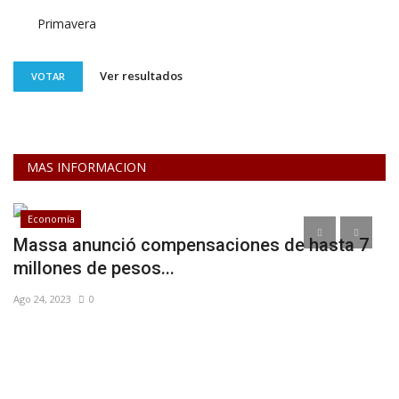
Primavera
Ver resultados
VOTAR
MAS INFORMACION
Economía
en
Massa anunció compensaciones de hasta 7
A
millones de pesos...
T
Ago 24, 2023
0
En