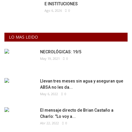
E INSTITUCIONES
Ago 6, 2026
0
LO MAS LEIDO
NECROLÓGICAS: 19/5
May 19, 2021
0
Llevan tres meses sin agua y aseguran que
ABSA no les da...
May 6, 2022
0
El mensaje directo de Brian Castaño a
Charlo: "Lo voy a...
Abr 22, 2022
0