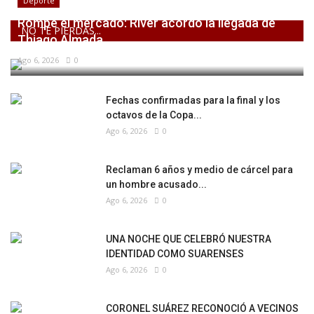
Deporte
Rompe el mercado: River acordó la llegada de
NO TE PIERDAS...
Thiago Almada
Ago 6, 2026
0
Fechas confirmadas para la final y los
octavos de la Copa...
Ago 6, 2026
0
Reclaman 6 años y medio de cárcel para
un hombre acusado...
Ago 6, 2026
0
UNA NOCHE QUE CELEBRÓ NUESTRA
IDENTIDAD COMO SUARENSES
Ago 6, 2026
0
CORONEL SUÁREZ RECONOCIÓ A VECINOS