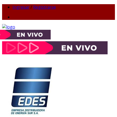
Ingresar
/
Registrarse