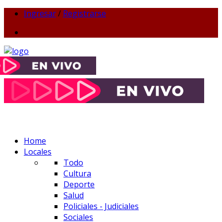
Ingresar
/
Registrarse
Home
Locales
Todo
Cultura
Deporte
Salud
Policiales - Judiciales
Sociales