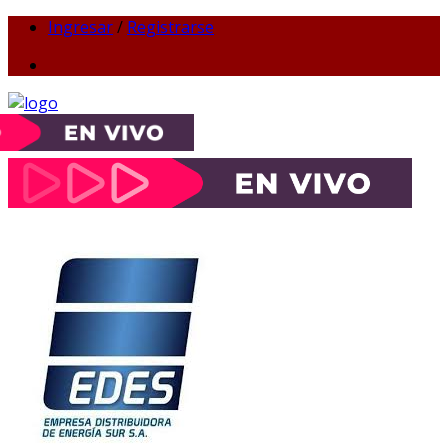
Ingresar
/
Registrarse