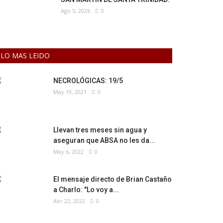
Ago 5, 2026
0
LO MAS LEIDO
NECROLÓGICAS: 19/5
May 19, 2021
0
Llevan tres meses sin agua y
aseguran que ABSA no les da...
May 6, 2022
0
El mensaje directo de Brian Castaño
a Charlo: "Lo voy a...
Abr 22, 2022
0