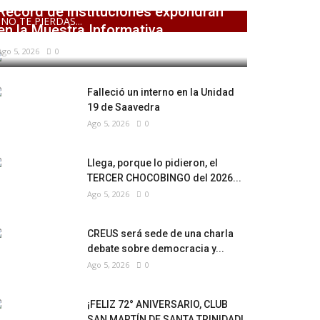
Récord de instituciones expondrán
NO TE PIERDAS...
en la Muestra Informativa...
Ago 5, 2026
0
Falleció un interno en la Unidad
19 de Saavedra
Ago 5, 2026
0
Llega, porque lo pidieron, el
TERCER CHOCOBINGO del 2026...
Ago 5, 2026
0
CREUS será sede de una charla
debate sobre democracia y...
Ago 5, 2026
0
¡FELIZ 72° ANIVERSARIO, CLUB
SAN MARTÍN DE SANTA TRINIDAD!