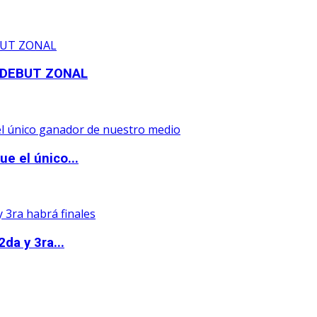
 DEBUT ZONAL
e el único...
da y 3ra...