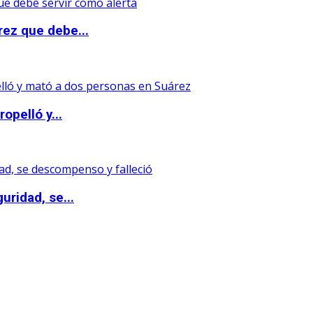
rez que debe...
opelló y...
uridad, se...