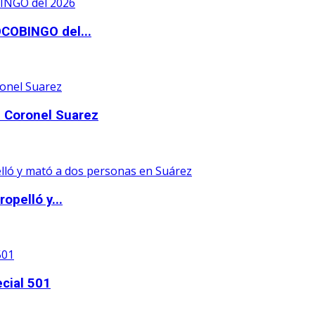
OCOBINGO del...
 Coronel Suarez
opelló y...
ecial 501