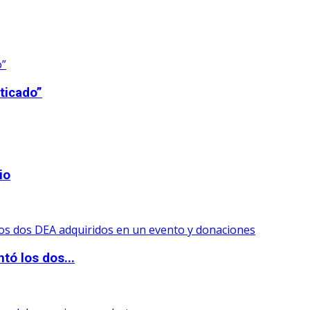
ticado”
io
tó los dos...