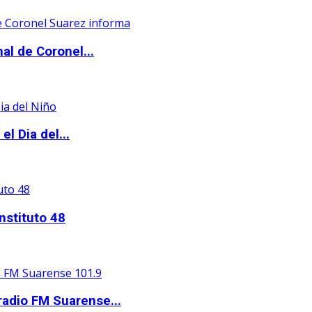
al de Coronel...
l Dia del...
nstituto 48
adio FM Suarense...