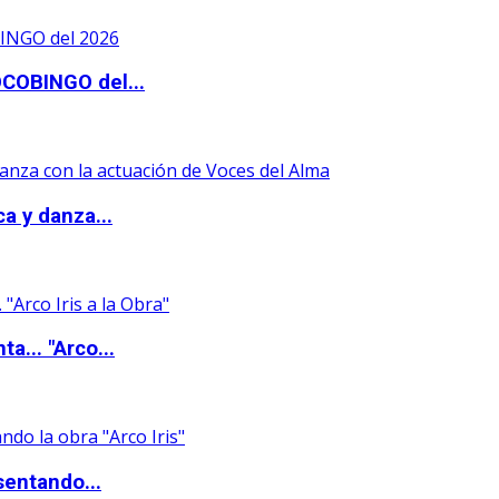
OCOBINGO del...
a y danza...
a... "Arco...
sentando...