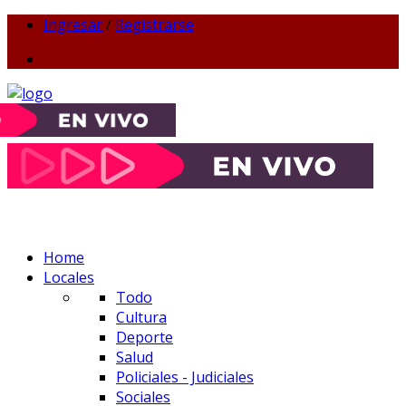
Ingresar
/
Registrarse
Home
Locales
Todo
Cultura
Deporte
Salud
Policiales - Judiciales
Sociales