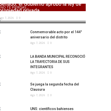
Senado: el Gobierno aprobó la ley de
NO TE PIERDAS...
propiedad privada,...
Ago 7, 2026
0
Conmemorable acto por el 144°
aniversario del distrito
Ago 7, 2026
0
LA BANDA MUNICIPAL RECONOCIÓ
LA TRAYECTORIA DE SUS
INTEGRANTES
Ago 7, 2026
0
Se juega la segunda fecha del
Clausura
Ago 7, 2026
0
UNS: científicos bahienses