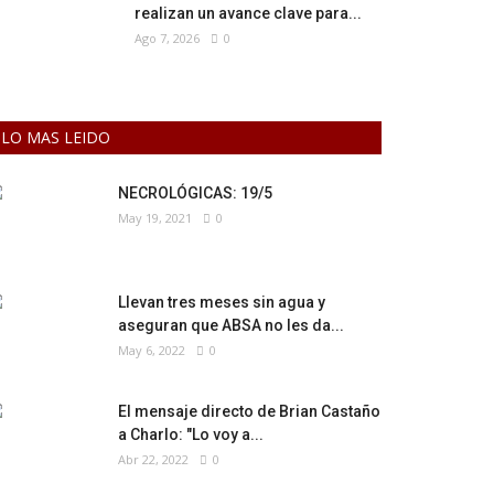
realizan un avance clave para...
Ago 7, 2026
0
LO MAS LEIDO
NECROLÓGICAS: 19/5
May 19, 2021
0
Llevan tres meses sin agua y
aseguran que ABSA no les da...
May 6, 2022
0
El mensaje directo de Brian Castaño
a Charlo: "Lo voy a...
Abr 22, 2022
0