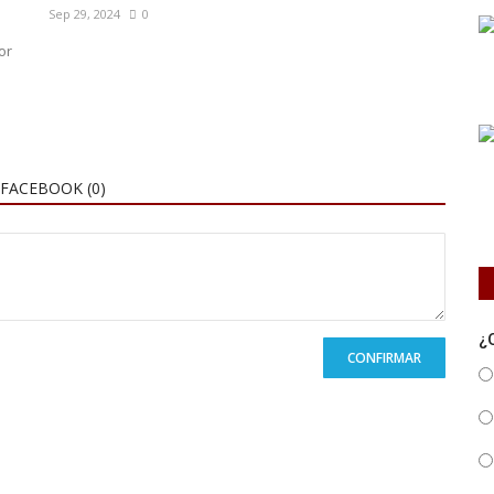
Sep 29, 2024
0
or
FACEBOOK (
0
)
¿
CONFIRMAR