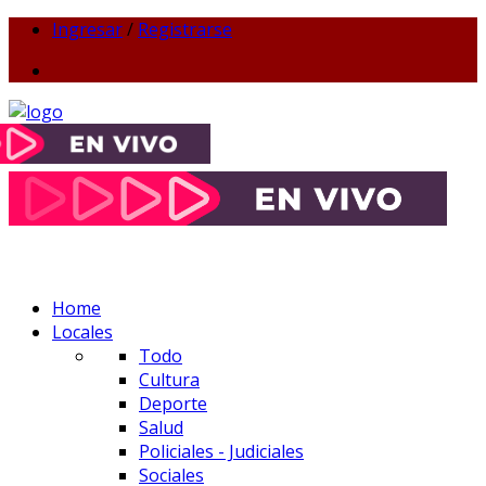
Ingresar
/
Registrarse
Home
Locales
Todo
Cultura
Deporte
Salud
Policiales - Judiciales
Sociales