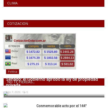
CLIMA
COTIZACION
Politica
Senado: el Gobierno aprobó la ley de propiedad
NO TE PIERDAS...
privada,...
Ago 7, 2026
0
Conmemorable acto por el 144°