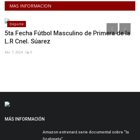
MAS INFORMACION
Deporte
5ta Fecha Fútbol Masculino de Primera de la
C
L.R Cnel. Súarez
m
Abr 7, 2024
0
Ma
MÁS INFORMACIÓN
Amazon estrenará serie documental sobre "la
Scaloneta"...