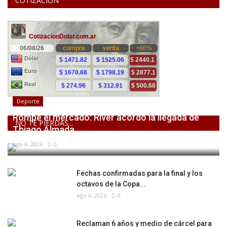
COTIZACION
Deporte
Rompe el mercado: River acordó la llegada de
NO TE PIERDAS...
Thiago Almada
Ago 6, 2026
0
Fechas confirmadas para la final y los
octavos de la Copa...
Ago 6, 2026
0
Reclaman 6 años y medio de cárcel para