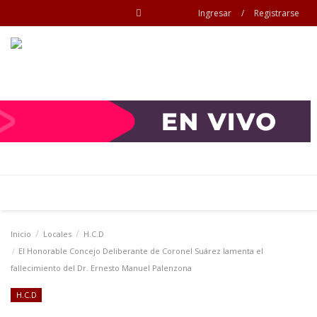
Ingresar
/
Registrarse
Inicio
Locales
H.C.D
El Honorable Concejo Deliberante de Coronel Suárez lamenta el
fallecimiento del Dr. Ernesto Manuel Palenzona
H.C.D