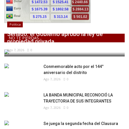
Politica
Senado: el Gobierno aprobó la ley de
NO TE PIERDAS...
propiedad privada,...
Ago 7, 2026
0
Conmemorable acto por el 144°
aniversario del distrito
Ago 7, 2026
0
LA BANDA MUNICIPAL RECONOCIÓ LA
TRAYECTORIA DE SUS INTEGRANTES
Ago 7, 2026
0
Se juega la segunda fecha del Clausura