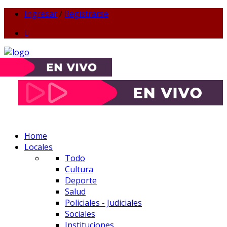
Ingresar
/
Registrarse
Home
Locales
Todo
Cultura
Deporte
Salud
Policiales - Judiciales
Sociales
Instituciones