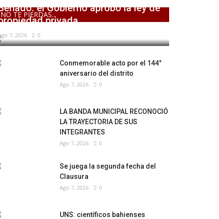
Senado: el Gobierno aprobó la ley de
NO TE PIERDAS...
propiedad privada,...
Ago 7, 2026
0
Conmemorable acto por el 144°
aniversario del distrito
Ago 7, 2026
0
LA BANDA MUNICIPAL RECONOCIÓ
LA TRAYECTORIA DE SUS
INTEGRANTES
Ago 7, 2026
0
Se juega la segunda fecha del
Clausura
Ago 7, 2026
0
UNS: científicos bahienses