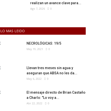
realizan un avance clave para...
Ago 7, 2026
0
LO MAS LEIDO
NECROLÓGICAS: 19/5
May 19, 2021
0
Llevan tres meses sin agua y
aseguran que ABSA no les da...
May 6, 2022
0
El mensaje directo de Brian Castaño
a Charlo: "Lo voy a...
Abr 22, 2022
0