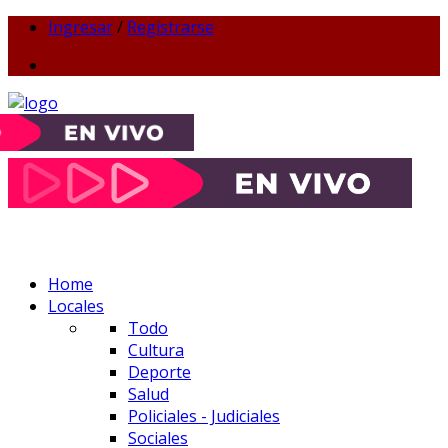
Ingresar
/
Registrarse
Home
Locales
Todo
Cultura
Deporte
Salud
Policiales - Judiciales
Sociales