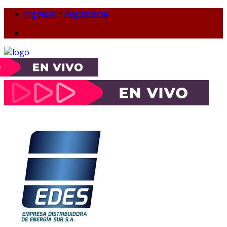
Ingresar
/
Registrarse