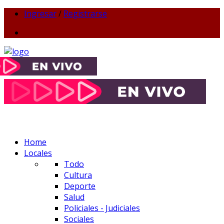
Ingresar
/
Registrarse
Home
Locales
Todo
Cultura
Deporte
Salud
Policiales - Judiciales
Sociales