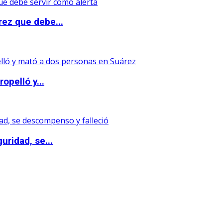
rez que debe...
opelló y...
uridad, se...