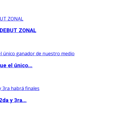
 DEBUT ZONAL
e el único...
da y 3ra...