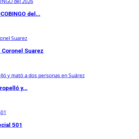
OCOBINGO del...
 Coronel Suarez
opelló y...
ecial 501