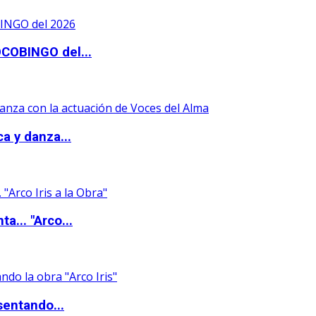
OCOBINGO del...
a y danza...
a... "Arco...
sentando...