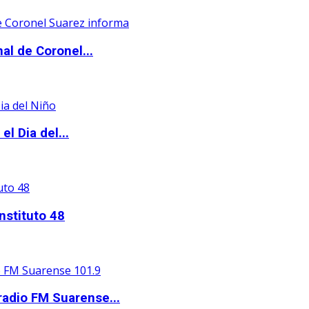
al de Coronel...
l Dia del...
nstituto 48
adio FM Suarense...