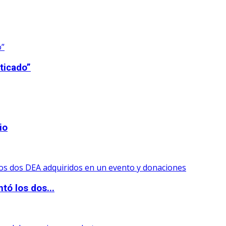
ticado”
io
tó los dos...