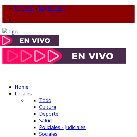
Ingresar
/
Registrarse
Home
Locales
Todo
Cultura
Deporte
Salud
Policiales - Judiciales
Sociales