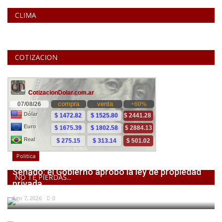
CLIMA
COTIZACION
Politica
Senado: el Gobierno aprobó la ley de propiedad
NO TE PIERDAS...
privada,...
Ago 7, 2026
0