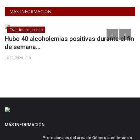
MAS INFORMACION
Transito-Inspección
h
Hubo 40 alcoholemias positivas durante el fin
E
de semana...
T
Jul 22, 2024
0
Ma
MÁS INFORMACIÓN
Profesionales del área de Género atenderán en