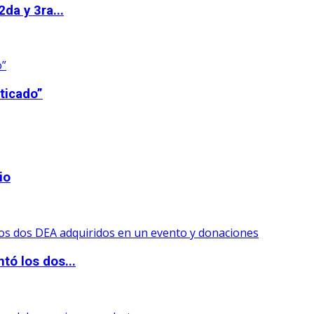
da y 3ra...
ticado”
io
tó los dos...