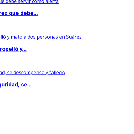
rez que debe...
opelló y...
uridad, se...