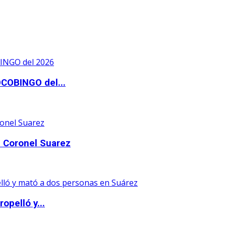
OCOBINGO del...
 Coronel Suarez
opelló y...