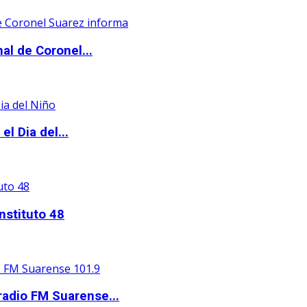
al de Coronel...
l Dia del...
nstituto 48
adio FM Suarense...