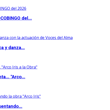
OCOBINGO del...
a y danza...
a... "Arco...
sentando...