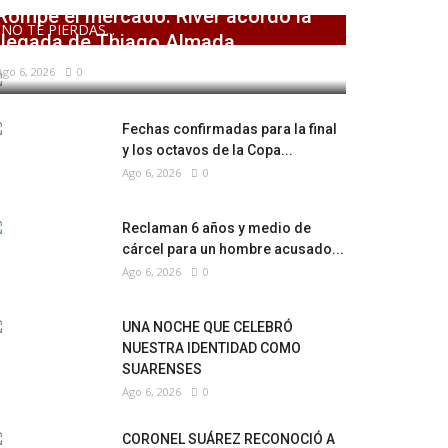
Rompe el mercado: River acordó la
NO TE PIERDAS...
llegada de Thiago Almada
Ago 6, 2026
0
Fechas confirmadas para la final
y los octavos de la Copa...
Ago 6, 2026
0
Reclaman 6 años y medio de
cárcel para un hombre acusado...
Ago 6, 2026
0
UNA NOCHE QUE CELEBRÓ
NUESTRA IDENTIDAD COMO
SUARENSES
Ago 6, 2026
0
CORONEL SUÁREZ RECONOCIÓ A