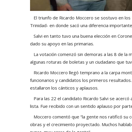
El triunfo de Ricardo Moccero se sostuvo en los 
Trinidad- en donde sacó una diferencia importante
Salvi en tanto tuvo una buena elección en Coronel 
dado su apoyo en las primarias.
La votación comenzó sin demoras a las 8 de la m
algunas roturas de boletas y un ciudadano que tuv
Ricardo Moccero llegó temprano a la carpa monta
funcionarios y candidatos los primeros resultados. 
estallaron los cánticos y aplausos.
Para las 22 el candidato Ricardo Salvi se acercó
lista. Fue recibido con un sentido aplauso por par
Moccero comentó que “la gente nos ratificó su c
obras y el crecimiento proyectado. Muchos habla
nunca, muy cerca de la gente”.