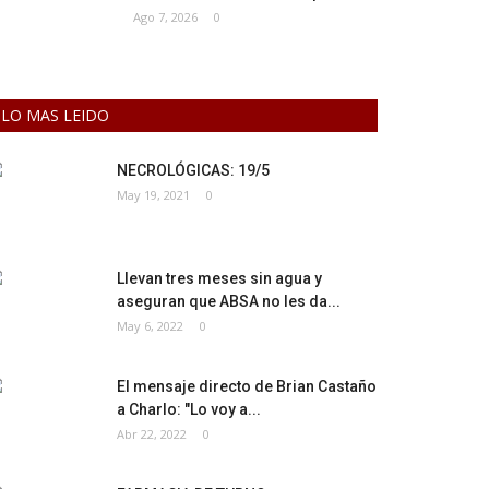
Ago 7, 2026
0
LO MAS LEIDO
NECROLÓGICAS: 19/5
May 19, 2021
0
Llevan tres meses sin agua y
aseguran que ABSA no les da...
May 6, 2022
0
El mensaje directo de Brian Castaño
a Charlo: "Lo voy a...
Abr 22, 2022
0