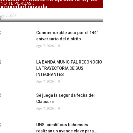
NO TE PIERDAS...
propiedad privada,...
Ago 7, 2026
0
Conmemorable acto por el 144°
aniversario del distrito
Ago 7, 2026
0
LA BANDA MUNICIPAL RECONOCIÓ
LA TRAYECTORIA DE SUS
INTEGRANTES
Ago 7, 2026
0
Se juega la segunda fecha del
Clausura
Ago 7, 2026
0
UNS: científicos bahienses
realizan un avance clave para...