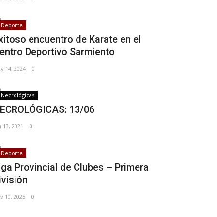
Deporte
xitoso encuentro de Karate en el
entro Deportivo Sarmiento
y 14, 2024
0
Necrológicas
ECROLÓGICAS: 13/06
n 13, 2021
0
Deporte
iga Provincial de Clubes – Primera
ivisión
v 10, 2025
0