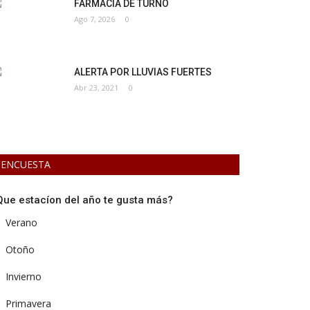
FARMACIA DE TURNO
Ago 7, 2026
0
ALERTA POR LLUVIAS FUERTES
Abr 23, 2021
0
ENCUESTA
Que estacíon del año te gusta más?
Verano
Otoño
Invierno
Primavera