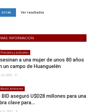
Ver resultados
VOTAR
MAS INFORMACION
Policiales y Judiciales
sesinan a una mujer de unos 80 años
n un campo de Huanguelén
c 22, 2022
0
Medio Ambiente
l BID aseguró U$D28 millones para una
bra clave para...
o 22, 2022
0