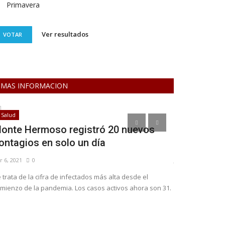
Primavera
Ver resultados
VOTAR
MAS INFORMACION
Salud
Noticias
onte Hermoso registró 20 nuevos
Bahía y la 
ontagios en solo un día
Sísmico Ar
r 6, 2021
0
Jun 13, 2023
0
 trata de la cifra de infectados más alta desde el
mienzo de la pandemia. Los casos activos ahora son 31.