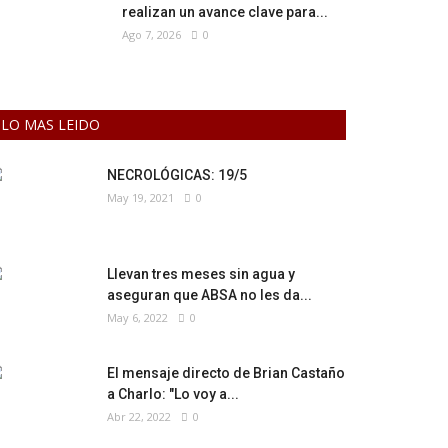
realizan un avance clave para...
Ago 7, 2026
0
LO MAS LEIDO
NECROLÓGICAS: 19/5
May 19, 2021
0
Llevan tres meses sin agua y
aseguran que ABSA no les da...
May 6, 2022
0
El mensaje directo de Brian Castaño
a Charlo: "Lo voy a...
Abr 22, 2022
0