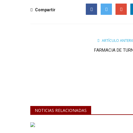
Compartir
Facebook
Twitter
Google
ARTÍCULO ANTERI
FARMACIA DE TUR
Necrológicas
4
NECROLOGICAS: 09/02
Feb 9, 2023
0
NOTICIAS RELACIONADAS