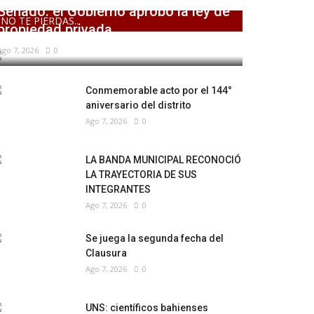
Senado: el Gobierno aprobó la ley de
NO TE PIERDAS...
propiedad privada,...
Ago 7, 2026
0
Conmemorable acto por el 144°
aniversario del distrito
Ago 7, 2026
0
LA BANDA MUNICIPAL RECONOCIÓ
LA TRAYECTORIA DE SUS
INTEGRANTES
Ago 7, 2026
0
Se juega la segunda fecha del
Clausura
Ago 7, 2026
0
UNS: científicos bahienses