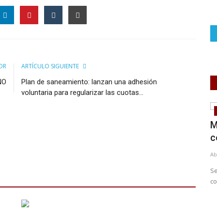
OR
ARTÍCULO SIGUIENTE
NO
Plan de saneamiento: lanzan una adhesión
voluntaria para regularizar las cuotas...
Instituciones
Hay 3 listas para la renovación de la
M
Comisión de la Cooperativa...
c
Feb 21, 2022
0
Ab
Se
co