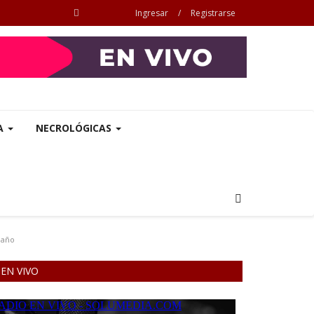
Ingresar
/
Registrarse
A
NECROLÓGICAS
 año
EN VIVO