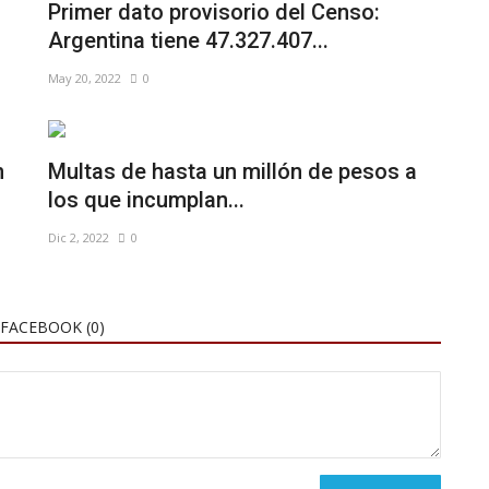
Primer dato provisorio del Censo:
Argentina tiene 47.327.407...
May 20, 2022
0
n
Multas de hasta un millón de pesos a
los que incumplan...
Dic 2, 2022
0
FACEBOOK (
0
)