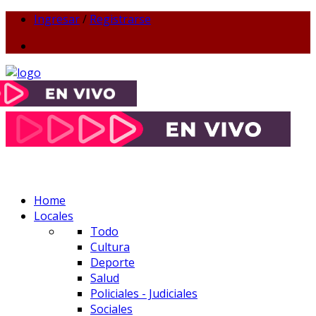
Ingresar
/
Registrarse
Home
Locales
Todo
Cultura
Deporte
Salud
Policiales - Judiciales
Sociales