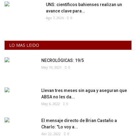
UNS: científicos bahienses realizan un
avance clave para...
Ago 7, 2026
0
LO MAS LEIDO
NECROLÓGICAS: 19/5
May 19, 2021
0
Llevan tres meses sin agua y aseguran que
ABSA no les da...
May 6, 2022
0
El mensaje directo de Brian Castaño a
Charlo: "Lo voy a...
Abr 22, 2022
0