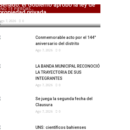
Senado: el Gobierno aprobó la ley de
NO TE PIERDAS...
propiedad privada,...
Ago 7, 2026
0
Conmemorable acto por el 144°
aniversario del distrito
Ago 7, 2026
0
LA BANDA MUNICIPAL RECONOCIÓ
LA TRAYECTORIA DE SUS
INTEGRANTES
Ago 7, 2026
0
Se juega la segunda fecha del
Clausura
Ago 7, 2026
0
UNS: científicos bahienses