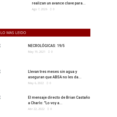
realizan un avance clave para...
Ago 7, 2026
0
LO MAS LEIDO
NECROLÓGICAS: 19/5
May 19, 2021
0
Llevan tres meses sin agua y
aseguran que ABSA no les da...
May 6, 2022
0
El mensaje directo de Brian Castaño
a Charlo: "Lo voy a...
Abr 22, 2022
0