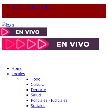
Ingresar
/
Registrarse
Home
Locales
Todo
Cultura
Deporte
Salud
Policiales - Judiciales
Sociales