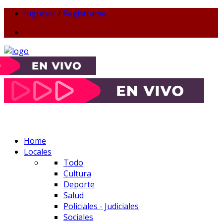
Ingresar
/
Registrarse
Home
Locales
Todo
Cultura
Deporte
Salud
Policiales - Judiciales
Sociales