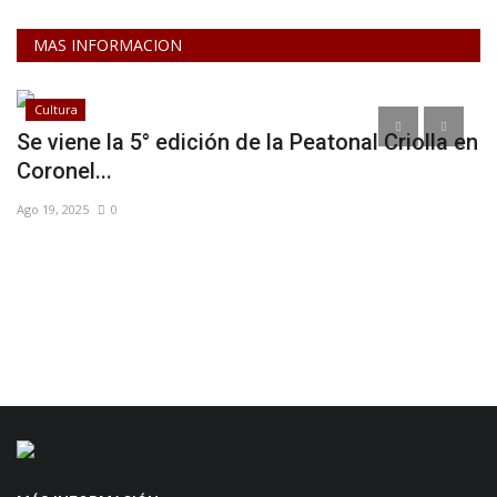
MAS INFORMACION
Cultura
e
Se viene la 5° edición de la Peatonal Criolla en
G
Coronel...
Ma
Ago 19, 2025
0