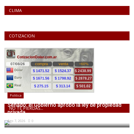
CLIMA
COTIZACION
Politica
Senado: el Gobierno aprobó la ley de propiedad
NO TE PIERDAS...
privada,...
Ago 7, 2026
0