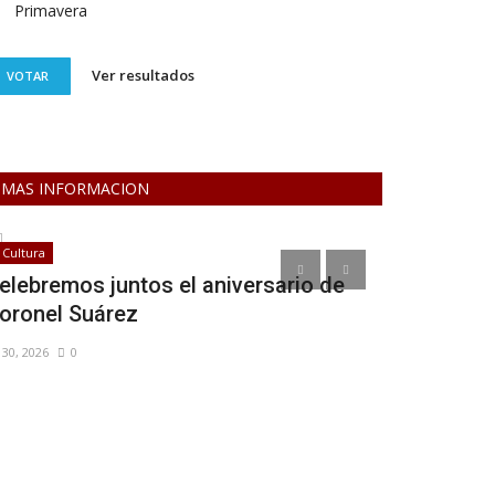
Primavera
Ver resultados
VOTAR
MAS INFORMACION
Cultura
Salud
elebremos juntos el aniversario de
Importante
oronel Suárez
en Argentin
l 30, 2026
0
Nov 19, 2025
0