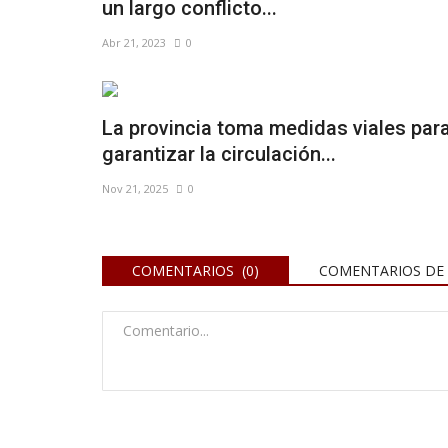
un largo conflicto...
Abr 21, 2023
0
La provincia toma medidas viales par
garantizar la circulación...
Nov 21, 2025
0
Salud
ión de Residuos
Un estudio aseguró que las va
COMENTARIOS (0)
COMENTARIOS DE 
RCOLES
aplicadas en la Argentina...
Nov 2, 2021
0