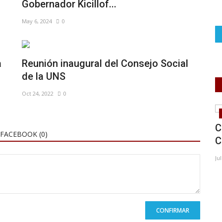
Gobernador Kicillof...
May 6, 2024
0
a
Reunión inaugural del Consejo Social
de la UNS
Oct 24, 2022
0
Deporte
cunas
En "Pasion Deportiva": las capitanas de
C
FACEBOOK (
0
)
3 equipos locales...
C
Nov 15, 2024
0
Ju
CONFIRMAR