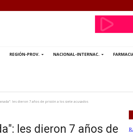
REGIÓN-PROV.
NACIONAL-INTERNAC.
FARMACI
nada": les dieron 7 años de prisión a los siete acusados
a": les dieron 7 años de