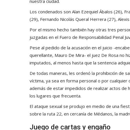
nuestra ciudad.
Los condenados son Alan Ezequiel Ábalos (26), Franc
(29), Fernando Nicolás Queral Herrera (27), Alexi
Por el mismo hecho también hay otras tres perso
juzgadas en el Fuero de Responsabilidad Penal Juv
Pese al pedido de la acusación en el juicio -enca
querellante, Mauro De Mira
- el juez De Rosa no hi
imputados, al menos hasta que la sentencia adqui
De todas maneras, les ordenó la prohibición de sal
víctima, ya sea en forma personal o por cualquier 
además de estar impedidos de realizar actos de h
los lugares que frecuenta.
El ataque sexual se produjo en medio de una fies
sobre la ruta 22, en cercanía de Médanos, la mad
Juego de cartas y engaño