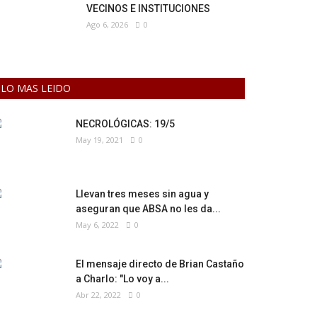
VECINOS E INSTITUCIONES
Ago 6, 2026
0
LO MAS LEIDO
NECROLÓGICAS: 19/5
May 19, 2021
0
Llevan tres meses sin agua y
aseguran que ABSA no les da...
May 6, 2022
0
El mensaje directo de Brian Castaño
a Charlo: "Lo voy a...
Abr 22, 2022
0