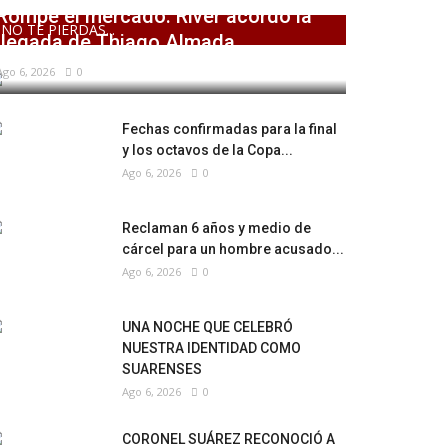
Rompe el mercado: River acordó la
NO TE PIERDAS...
llegada de Thiago Almada
Ago 6, 2026
0
Fechas confirmadas para la final
y los octavos de la Copa...
Ago 6, 2026
0
Reclaman 6 años y medio de
cárcel para un hombre acusado...
Ago 6, 2026
0
UNA NOCHE QUE CELEBRÓ
NUESTRA IDENTIDAD COMO
SUARENSES
Ago 6, 2026
0
CORONEL SUÁREZ RECONOCIÓ A